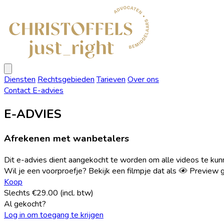
Christoffels
Advocaten
Open
menu
Diensten
Rechtsgebieden
Tarieven
Over ons
Contact
E-advies
E-ADVIES
Afrekenen met wanbetalers
Dit e-advies dient aangekocht te worden om alle videos te ku
Wil je een voorproefje? Bekijk een filmpje dat als
Preview
g
Koop
Slechts €29.00 (incl. btw)
Al gekocht?
Log in om toegang te krijgen