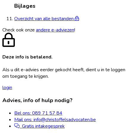
Bijlages
Overzicht van alle bestanden
Check ook onze
andere e-adviezen
!
Deze info is betalend.
Als u dit e-advies eerder gekocht heeft, dient u in te loggen
om toegang te krijgen.
login
Footer
Advies, info of hulp nodig?
Bel ons: 089 71 57 84
Mail ons: info@christoffelsadvocaten.be
Gratis intakegesprek