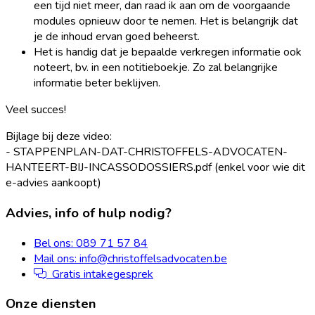
een tijd niet meer, dan raad ik aan om de voorgaande
modules opnieuw door te nemen. Het is belangrijk dat
je de inhoud ervan goed beheerst.
Het is handig dat je bepaalde verkregen informatie ook
noteert, bv. in een notitieboekje. Zo zal belangrijke
informatie beter beklijven.
Veel succes!
Bijlage bij deze video:
-
STAPPENPLAN-DAT-CHRISTOFFELS-ADVOCATEN-
HANTEERT-BIJ-INCASSODOSSIERS.pdf
(enkel voor wie dit
e-advies aankoopt)
Footer
Advies, info of hulp nodig?
Bel ons: 089 71 57 84
Mail ons: info@christoffelsadvocaten.be
Gratis intakegesprek
Onze diensten