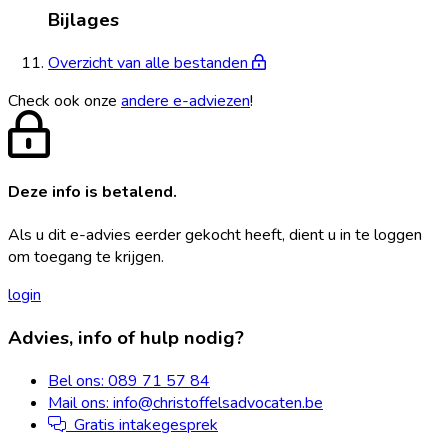
Bijlages
Overzicht van alle bestanden
Check ook onze
andere e-adviezen
!
Deze info is betalend.
Als u dit e-advies eerder gekocht heeft, dient u in te loggen
om toegang te krijgen.
login
Footer
Advies, info of hulp nodig?
Bel ons: 089 71 57 84
Mail ons: info@christoffelsadvocaten.be
Gratis intakegesprek