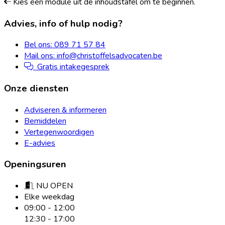
Kies een module uit de inhoudstafel om te beginnen.
Footer
Advies, info of hulp nodig?
Bel ons: 089 71 57 84
Mail ons: info@christoffelsadvocaten.be
Gratis intakegesprek
Onze diensten
Adviseren & informeren
Bemiddelen
Vertegenwoordigen
E-advies
Openingsuren
NU OPEN
Elke weekdag
09:00 - 12:00
12:30 - 17:00