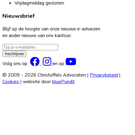
Vrijdagmiddag gesloten
Nieuwsbrief
Blijf op de hoogte van onze nieuwe e-adviezen
en ander nieuws van ons kantoor.
E-
mailadres
Inschrijven
Facebook
Instagram
YouTube
Volg ons op
,
en op
© 2009 - 2026 Christoffels Advocaten
|
Privacybeleid
|
Cookies
|
website door
bluePundit